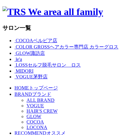
サロン一覧
COCOAベルビア店
COLOR GROSSヘアカラー専門店 カラーグロス
GLOW諏訪店
le'a
LOSSセルフ脱毛サロン ロス
MIDORI
VOGUE茅野店
HOME
トップページ
BRAND
ブランド
ALL BRAND
VOGUE
HAIR'S CREW
GLOW
COCOA
LOCONA
RECOMMEND
オススメ