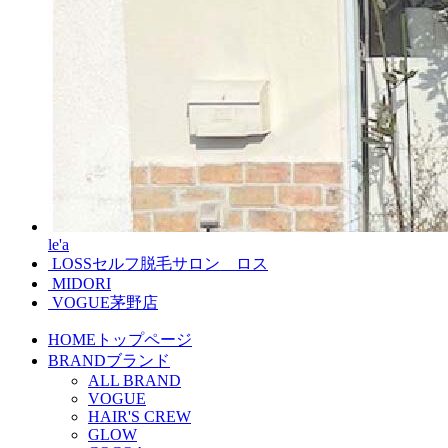
le'a
LOSSセルフ脱毛サロン ロス
MIDORI
VOGUE茅野店
HOME
トップページ
BRAND
ブランド
ALL BRAND
VOGUE
HAIR'S CREW
GLOW